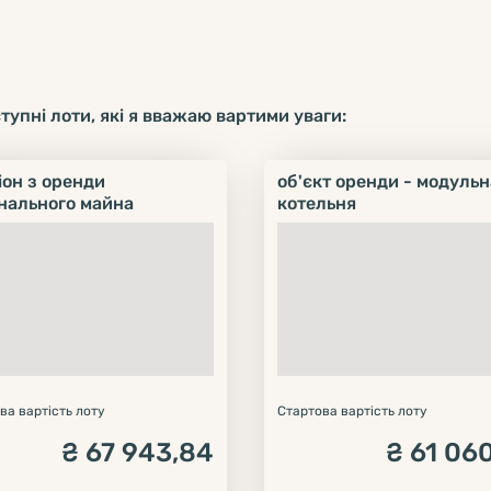
упні лоти, які я вважаю вартими уваги:
іон з оренди
об'єкт оренди - модульн
нального майна
котельня
ва вартість лоту
Стартова вартість лоту
₴
67 943,84
₴
61 06