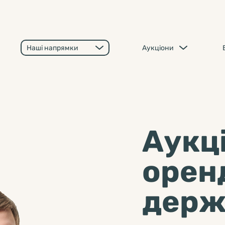
Наші напрямки
Аукціони
Аукці
орен
держ