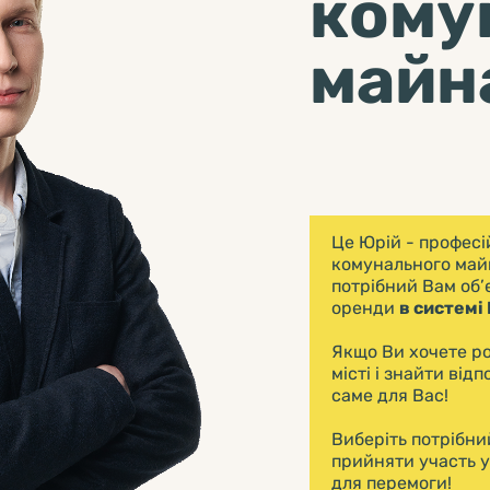
кому
майн
Це Юрій - професі
комунального майн
потрібний Вам об’
оренди
в системі 
Якщо Ви хочете ро
місті і знайти ві
саме для Вас!
Виберіть потрібний
прийняти участь у
для перемоги!