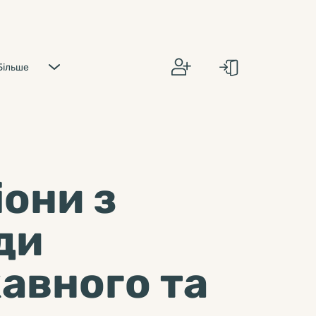
Більше
они з
ди
авного та