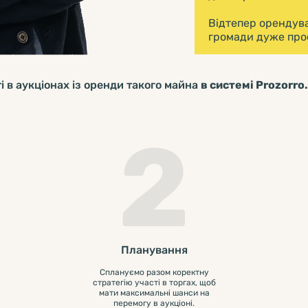
Відтепер орендува
громади дуже прос
і в аукціонах із оренди такого майна
в системі Prozorro
2
Планування
Сплануємо разом коректну
стратегію участі в торгах, щоб
мати максимальні шанси на
перемогу в аукціоні.