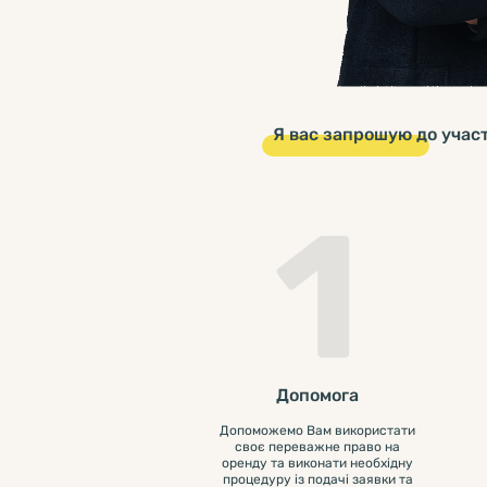
Я вас запрошую до участ
1
Допомога
Допоможемо Вам використати
своє переважне право на
оренду та виконати необхідну
процедуру із подачі заявки та