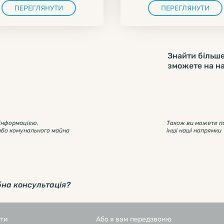
ПЕРЕГЛЯНУТИ
ПЕРЕГЛЯНУТИ
Знайти більше
зможете на н
 інформацією,
Також ви можете п
або комунального майна
інші наші напрямки
бна консультація?
ити
Або я вам передзвоню