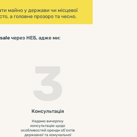
ти майно у держави чи місцевої
то, а головне прозоро та чесно.
.sale
через НЕБ, адже ми:
3
Консультація
Надамо вичерпну
консультацію щодо
особливостей оренди об’єктів
державної та комунальної