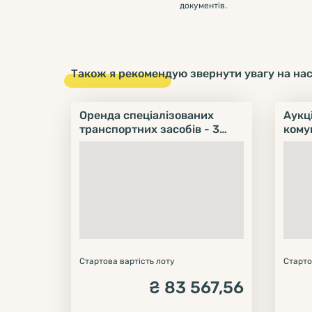
документів.
Також я рекомендую звернути увагу на наст
Оренда спеціалізованих
Аукц
транспортних засобів - 3
кому
одиниці. 1. Спеціалізований
вантажний самоскид СБМ
МДКЗ 34-28 N200. 2.
Спеціалізований вантажний
самоскид СБМ МДКЗ 34-28
N200. 3. Міні-Навантажувач
BOBKAT S590.
Стартова вартість лоту
Старто
₴
83 567,56