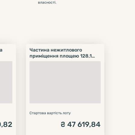
власності.
а
Частина нежитлового
приміщення площею 128,1
кв.м., розміщеного на 1-му та
2-му поверхах будівлі Банно-
прального комбінату "Лотос",
за адресою: м.Бориспіль, вул.
Київський шлях, 79-А.
Стартова вартість лоту
0,82
₴
47 619,84